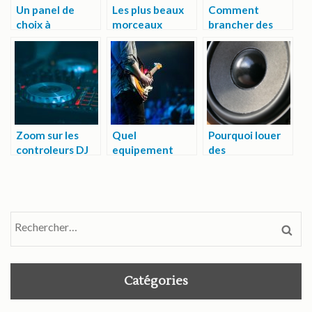
Un panel de
Les plus beaux
Comment
choix à
morceaux
brancher des
découvrir pour
accompagnés
platines vinyles
une enceinte
par le son d’une
sur des amplis ?
connectée
guitare
Zoom sur les
Quel
Pourquoi louer
controleurs DJ
equipement
des
et leur
sonore est
equipements de
fonctionnement
necessaire pour
sonorisation
un concert ?
pour votre
evenement ?
Rechercher
Catégories