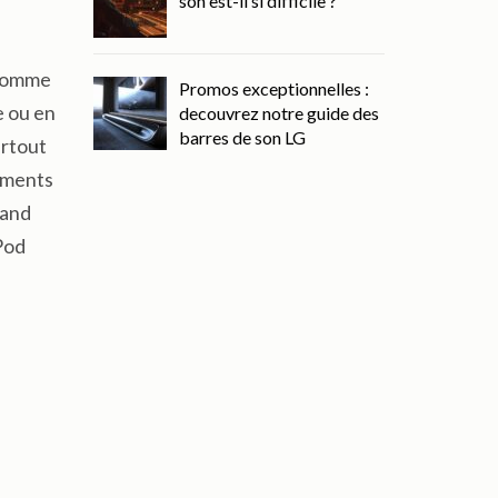
son est-il si difficile ?
s comme
Promos exceptionnelles :
e ou en
decouvrez notre guide des
barres de son LG
urtout
vements
uand
Pod