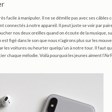
er
rès facile à manipuler. Il ne se démêle pas avec ses câble
nt connectés à notre appareil. Il peut juste se voir par pair
boucher nos deux oreilles quand on écoute de la musique, s
n est figé dans le son que nous n’agirons plus sur les mou
ar les voitures ou heurter quelqu’un à notre tour. Il faut q
er chaque mélodie. Voilà pourquoi les jeunes aiment l’Air