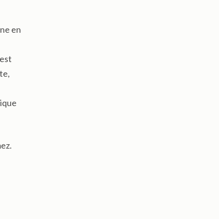
ine en
 est
te,
sique
mez.